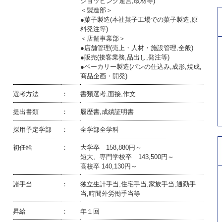
ショッピング運営,取材等)
＜製造部＞
●菓子製造(本社菓子工場での菓子製造,原
料発注等)
＜店舗事業部＞
●店舗管理(売上・人材・施設管理,全般)
●販売(接客業務,品出し,発注等)
●ベーカリー製造(パンの仕込み,成形,焼成,
商品企画・開発)
選考方法
：
書類選考,面接,作文
提出書類
：
履歴書,成績証明書
採用予定学部
：
全学部全学科
初任給
：
大学卒 158,880円～
短大、専門学校卒 143,500円～
高校卒 140,130円～
諸手当
：
独立生計手当,住宅手当,家族手当,通勤手
当,時間外労働手当等
昇給
：
年１回