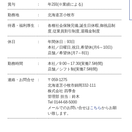
賞与
：
年2回(※業績による)
勤務地
：
北海道苫小牧市
待遇・福利厚生
：
各種社会保険完備,誕生日休暇,御祝品制
度,従業員割引制度,退職金制度
休日
：
年間休日：93日
本社／日曜日,祝日,希望休(月6～10日)
店舗／希望休(月7～8日)
勤務時間
：
本社／9:00～17:30(実働7.5時間)
店舗／シフト制(実働7.5時間)
連絡・お問合せ
：
〒059-1275
北海道苫小牧市錦岡332-111
株式会社 四季舎
管理部 担当：鈴木
Tel 0144-68-5000
メールでのお問い合せは
こちら
からお願
い致します。