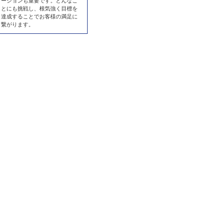
ーションも重要です。どんなこ
とにも挑戦し、根気強く目標を
達成することでお客様の満足に
繋がります。